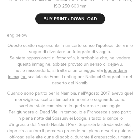
ISO 250 600mm
BUY PRINT / DOWNLOAD
eng below
Questo scatto rappresenta in un certo senso l'apoteosi della mio
sogno di diventare un fotografo di viaggio.
Se siete appassionati di fotografia, è probabile che, nel vedere
questa immagine, abbiate provato un senso di deja-vu.
Inutile nasconderlo, si tratta di un omaggio alla
leggendaria
immagine
scattata da Frans Lenting per National Geographic nel
deserto del Namib.
Quando sono partito per la Namibia, nell'Agosto 2017, avevo quel
meraviglioso scatto stampato in mente e sognando come
sarebbe stato camminare in quel surreale paesaggio.
Per giungere al Dead Vlei in tempo, io e Francesca siamo partiti
in piena notte dal Sossusvlei Lodge, situato al cancello
d'ingresso del Namib Naukluft Park. Superata la strada asfaltata,
dopo circa un'ora il percorso procede nel pieno deserto: guidare
off-road sulle alte dune di sabbia, durante il crepuscolo, rimane