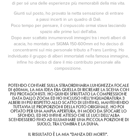
di per sé una delle esperienze più memorabili della mia vita.
Giunti sul posto, ho provato la netta sensazione di entrare
a passi incerti in un quadro di Dalì.
Poco tempo per pensare, il crepuscolo ormai stava lasciando
spazio alle prime luci dell'alba.
Dopo aver scattato innumerevoli immagini tra i morti alberi di
acacia, ho montato un
SIGMA 150-600mm
ed ho deciso di
concentrarmi sul mio personale tributo a Frans Lenting. Ho
individuato il gruppo di alberi immortalati nella famosa immagine,
infine ho deciso di dare il mio contributo personale alla
composizione.
POTENDO CONTARE SULLA STRAORDINARIA LUNGHEZZA FOCALE
DI 600MM, LA MIA IDEA ERA QUELLA DI RICREARE LA SCENA CON
PIÙ PROTAGONISTI. HO QUINDI SFRUTTATO LA COMPRESSIONE
DATA DALLO ZOOM ED HO INCLUSO NELL'INQUADRATURA 3
ALBERI IN PIÙ RISPETTO ALLO SCATTO DI LENTING, MANTENENDO
TUTTAVIA LE PROPORZIONI DELLA FOTO ORIGINALE. HO POI
OPTATO PER UNA AMPIA APERTURA, IN MODO DA SFOCARE LO
SFONDO, ED HO INFINE ATTESO CHE LE LUCI DELL'ALBA
SCENDESSERO FINO AD ILLUMINARE UNA PICCOLA PORZIONE DI
SUOLO, TRA L'OMBRA E LA DUNA.
IL RISULTATO È LA MIA "DANZA DEI MORTI".