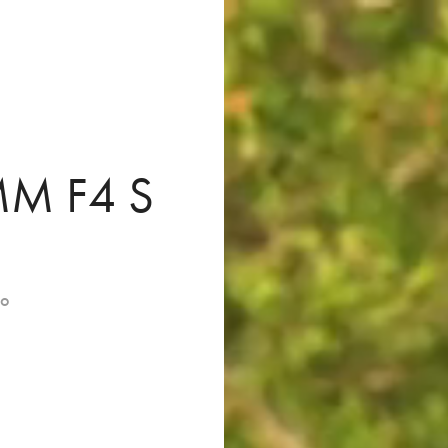
M F4 S
no