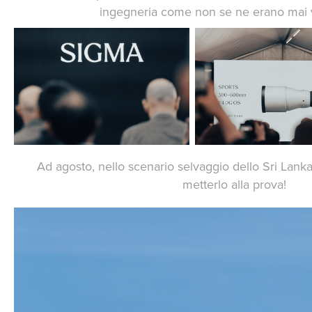
ingegneria come non se ne erano mai v
Ad agosto, nello scenario selvaggio dello Sri Lank
metterlo alla prova!