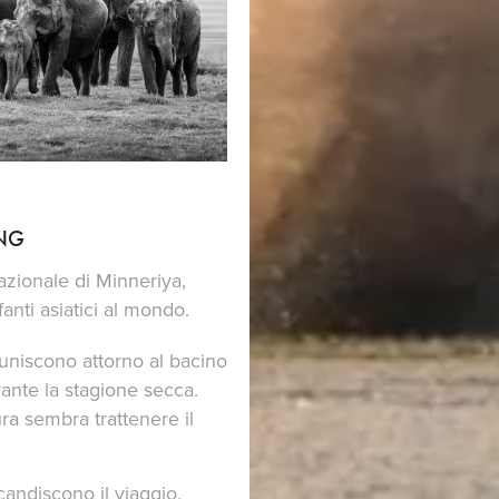
ING
Nazionale di Minneriya,
anti asiatici al mondo.
riuniscono attorno al bacino
urante la stagione secca.
ura sembra trattenere il
candiscono il viaggio.