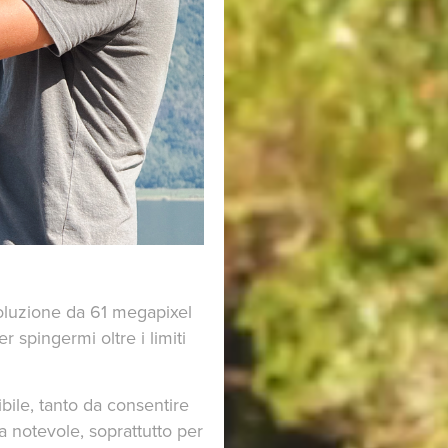
soluzione da 61 megapixel
 spingermi oltre i limiti
bile, tanto da consentire
va notevole, soprattutto per