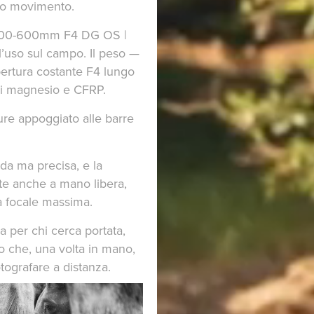
nuo movimento.
A 300-600mm F4 DG OS |
l’uso sul campo. Il peso —
pertura costante F4 lungo
 di magnesio e CFRP.
re appoggiato alle barre
ida ma precisa, e la
nte anche a mano libera,
la focale massima.
a per chi cerca portata,
to che, una volta in mano,
tografare a distanza.