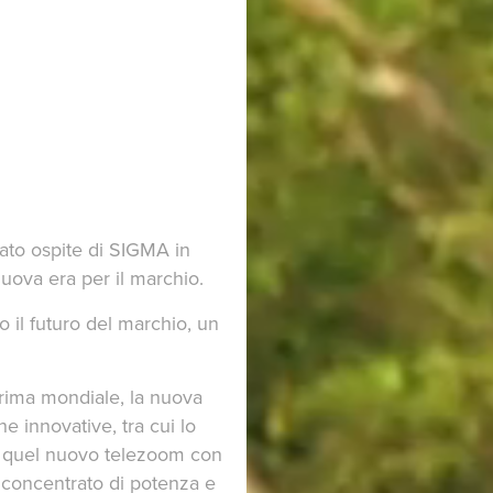
tato ospite di SIGMA in
ova era per il marchio.
o il futuro del marchio, un
rima mondiale, la nuova
e innovative, tra cui lo
 quel nuovo telezoom con
n concentrato di potenza e