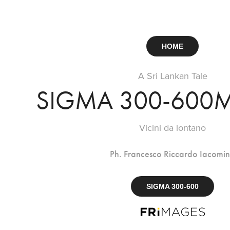
HOME
A Sri Lankan Tale
SIGMA 300-600M
Vicini da lontano
Ph. Francesco Riccardo Iacomi
SIGMA 300-600